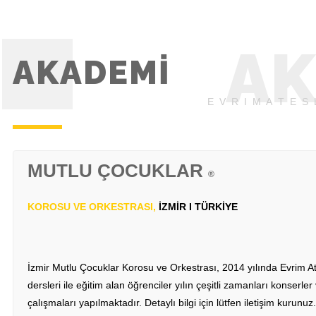
AK
AKADEMİ
E V R I M A T E S 
MUTLU ÇOCUKLAR
®
KOROSU VE ORKESTRASI,
İZMİR I TÜRKİYE
İzmir Mutlu Çocuklar Korosu ve Orkestrası, 2014 yılında Evrim A
dersleri ile eğitim alan öğrenciler yılın çeşitli zamanları konserle
çalışmaları yapılmaktadır. Detaylı bilgi için lütfen iletişim kurunuz.