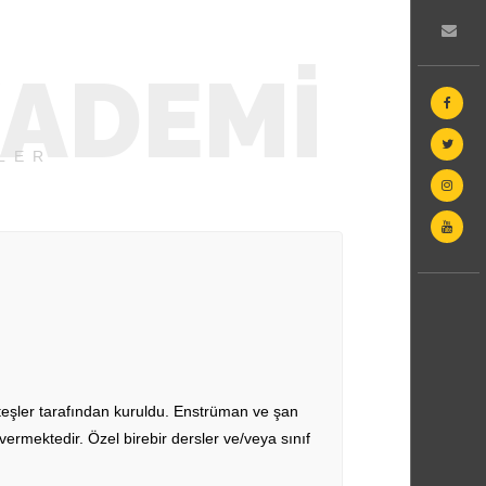
ADEMİ
L E R
teşler tarafından kuruldu. Enstrüman ve şan
r vermektedir. Özel birebir dersler ve/veya sınıf